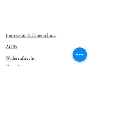
Impressum & Datenschutz
AGBs
Widerrufsrecht
Kontakt:
​​​​​​​​​​​​​​​​​​​​Tel.:
0171 268 5740
Montag - Freitag: 9:00 Uhr-18:00 Uhr
Email:
service@tp-beautyacademy.com
service@tp-beauty.shop
Adresse: Augustenstraße 95, 18055
Rostock
Mecklenburg-Vorpommern,
Deutschland