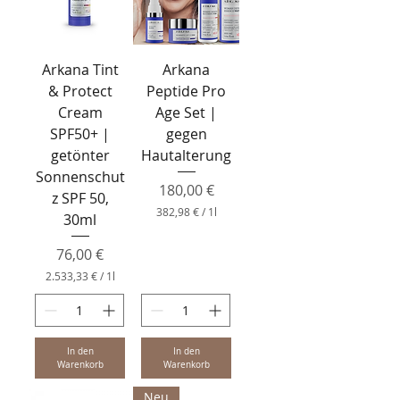
Arkana Tint
Arkana
& Protect
Peptide Pro
Cream
Age Set |
SPF50+ |
gegen
getönter
Hautalterung
Sonnenschut
Preis
180,00 €
z SPF 50,
382,98 €
/
1l
30ml
3
8
Preis
76,00 €
2
,
2.533,33 €
/
1l
9
2
8
.
5
€
3
p
3
In den
In den
r
,
Warenkorb
Warenkorb
o
3
1
3
Neu
L