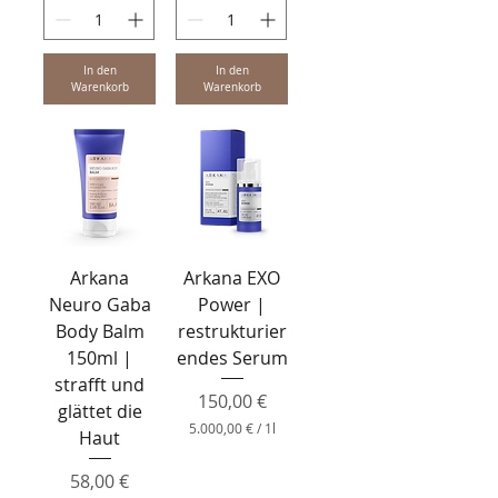
0
0
€
In den
In den
p
Warenkorb
Warenkorb
r
o
1
L
i
t
e
r
Arkana
Arkana EXO
Neuro Gaba
Power |
Body Balm
restrukturier
150ml |
endes Serum
strafft und
Preis
150,00 €
glättet die
5.000,00 €
/
1l
Haut
5
.
Preis
58,00 €
0