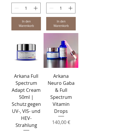
0
0
,
0
0
In den
In den
Warenkorb
Warenkorb
€
p
r
o
1
L
i
t
e
r
Arkana Full
Arkana
Spectrum
Neuro Gaba
Adapt Cream
& Full
50ml |
Spectrum
Schutz gegen
Vitamin
UV-, VIS- und
Drops
HEV-
Preis
140,00 €
Strahlung