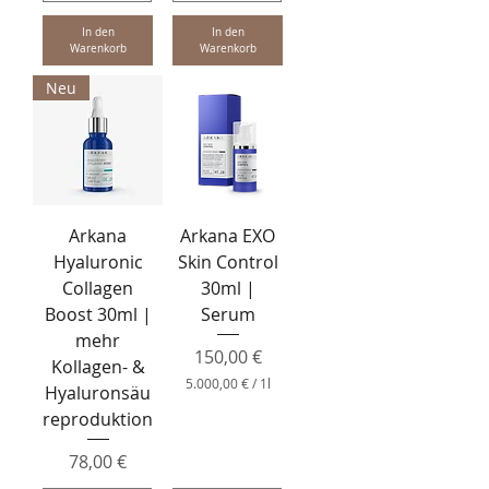
0
5
0
0
In den
In den
,
,
Warenkorb
Warenkorb
0
0
0
0
Neu
€
€
p
p
r
r
o
o
1
1
L
L
i
i
Arkana
Arkana EXO
t
t
e
e
Hyaluronic
Skin Control
r
r
Collagen
30ml |
Boost 30ml |
Serum
mehr
Preis
150,00 €
Kollagen- &
5.000,00 €
/
1l
Hyaluronsäu
5
reproduktion
.
0
0
Preis
78,00 €
0
,