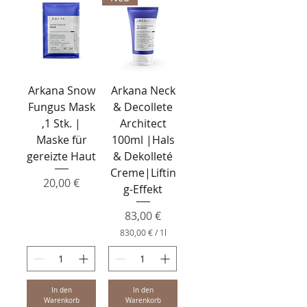
i
€
t
p
e
r
r
o
1
L
i
Arkana Snow
Arkana Neck
t
e
Fungus Mask
& Decollete
r
,1 Stk. |
Architect
Maske für
100ml |Hals
gereizte Haut
& Dekolleté
Creme|Liftin
Preis
20,00 €
g-Effekt
Preis
83,00 €
830,00 €
/
1l
8
3
0
,
0
In den
In den
0
Warenkorb
Warenkorb