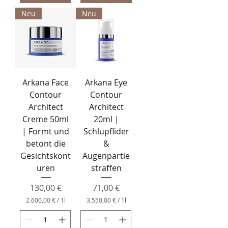
€
Neu
Neu
p
r
o
1
L
i
t
e
Arkana Face
Arkana Eye
r
Contour
Contour
Architect
Architect
Creme 50ml
20ml |
| Formt und
Schlupflider
betont die
&
Gesichtskont
Augenpartie
uren
straffen
Preis
Preis
130,00 €
71,00 €
2.600,00 €
/
1l
3.550,00 €
/
1l
2
3
.
.
6
5