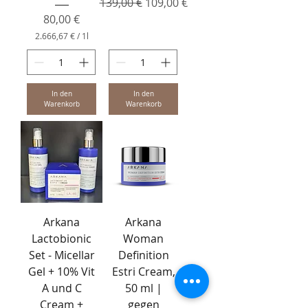
Standardpreis
Sale-Preis
139,00 €
109,00 €
Preis
80,00 €
2.666,67 €
/
1l
2
.
6
6
6
In den
In den
,
Warenkorb
Warenkorb
6
7
€
p
r
o
1
L
i
Arkana
Arkana
t
e
Lactobionic
Woman
r
Set - Micellar
Definition
Gel + 10% Vit
Estri Cream,
A und C
50 ml |
Cream +
gegen