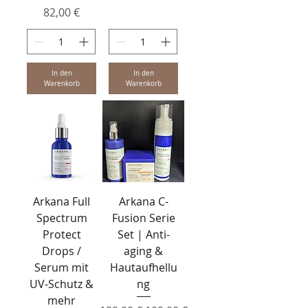
Preis
82,00 €
In den
In den
Warenkorb
Warenkorb
Arkana Full
Arkana C-
Spectrum
Fusion Serie
Protect
Set | Anti-
Drops /
aging &
Serum mit
Hautaufhellu
UV-Schutz &
ng
mehr