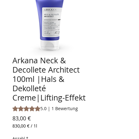
Arkana Neck &
Decollete Architect
100ml |Hals &
Dekolleté
Creme|Lifting-Effekt
Das Rating beträgt 5.0 von fünf Sternen, basierend auf 1
5.0 | 1 Bewertung
Preis
83,00 €
830,00 €
/
1l
830,00 €
pro
Anzahl
*