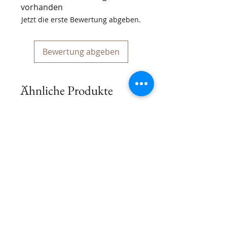
https://arkanacosmetics.com/
CAPRYLYL GLYCOL, GLYCERIN,
vorhanden
POTASSIUM SORBATE, SORBIC ACID,
Jetzt die erste Bewertung abgeben.
AMINOBUTYRIC ACID, HEXYLENE
GLYCOL, BENZYL SALICYLATE,
COUMARIN, HYDROXYCITRONELLOL,
Bewertung abgeben
LINALOOL
Ähnliche Produkte