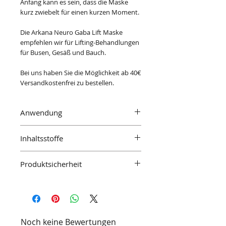
Anfang kann es sein, dass die Maske
kurz zwiebelt für einen kurzen Moment.
Die Arkana Neuro Gaba Lift Maske
empfehlen wir für Lifting-Behandlungen
für Busen, Gesäß und Bauch.
Bei uns haben Sie die Möglichkeit ab 40€
Versandkostenfrei zu bestellen.
Anwendung
Einen Teil der Maske auf Gesicht, Hals
Inhaltsstoffe
und Dekolettè entsprechend den
Muskelverläufen (beginnend am Hals)
AQUA, KAOLIN, MALTRODEXTRIN,
autragen. Innerhalb kurzer Zeit wird die
Produktsicherheit
PULLULAN, BENTONITE, ZINC OXIDE,
Maske hart. Nach dem Antrocknen 20-
TITANIUM DIOXIDE, LYCIUM BARBARUM
30 Minuten einwirken lassen und
Herstellerinformationen:
FRUIT EXTRACT, XANTHAN GUM,
anschließend mit Wasser abspülen.
Arkana Cosmetics Sp. z o.o. Sp.K.
HYDROXYETHYLCELLULOSE,
Seien Sie jedoch darauf vorbereitet, dass
ul. Polnocna 15-19
TETRASODIUM GLUTAMATE DIACETATE,
es zu Beginn möglicherweise für einen
Wroclaw, Polen, 54-105
PARFUM, BENZYL ALCOHOL,
kurzen Moment zu einem
biuro@arkana.pl
Noch keine Bewertungen
PHENOXYETHANOL, SALICYLIC ACID,
zwiebelartigen Gefühl kommen kann.