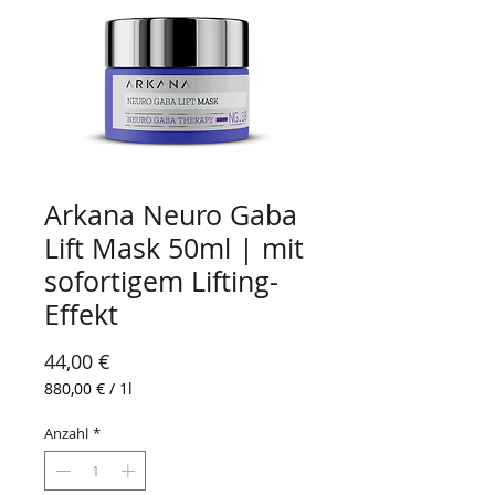
Arkana Neuro Gaba
Lift Mask 50ml | mit
sofortigem Lifting-
Effekt
Preis
44,00 €
880,00 €
/
1l
880,00 €
pro
Anzahl
*
1
Liter