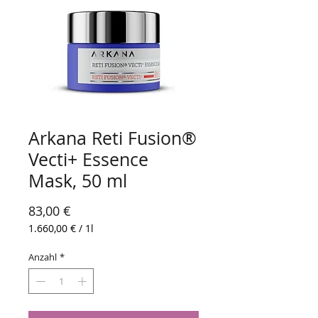
Arkana Reti Fusion®
Vecti+ Essence
Mask, 50 ml
Preis
83,00 €
1.660,00 €
/
1l
1.660,00 €
pro
Anzahl
*
1
Liter