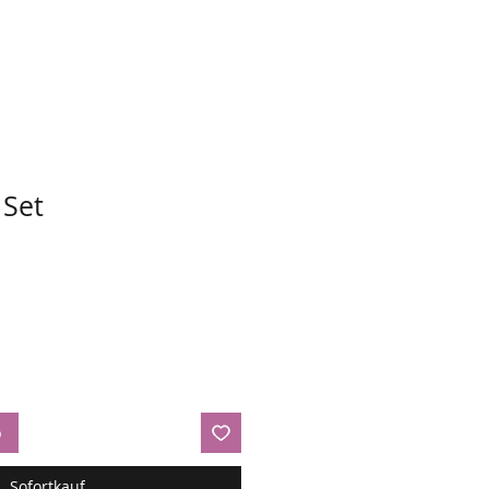
Set
b
Sofortkauf