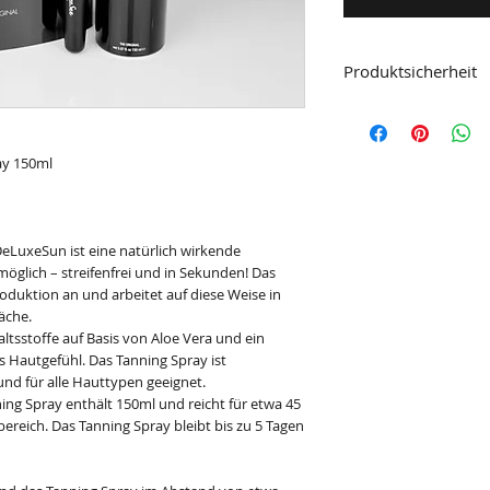
Produktsicherheit
Herstellerinformati
Hala Schekar®
Dagmar Schwab
ay 150ml
Attenhauser Str. 18
82335 Berg am Starnbe
+49 8171 345077
info@halaschekar.de
eLuxeSun ist eine natürlich wirkende
öglich – streifenfrei und in Sekunden! Das
oduktion an und arbeitet auf diese Weise in
äche.
ltsstoffe auf Basis von Aloe Vera und ein
 Hautgefühl. Das Tanning Spray ist
und für alle Hauttypen geeignet.
ng Spray enthält 150ml und reicht für etwa 45
reich. Das Tanning Spray bleibt bis zu 5 Tagen