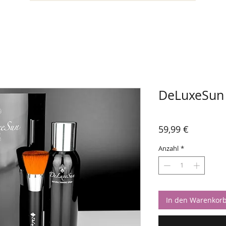
DeLuxeSun 
Preis
59,99 €
Anzahl
*
In den Warenkor