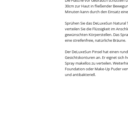
Die Flasche vor Gebrauch schütteln 
30cm zur Haut in fließender Bewegun
Minuten kann durch den Einsatz eine
Sprühen Sie das DeLuxeSun Natural 
verteilen Sie die Flüssigkeit im Ans
gewünschten Körperstellen. Das Spray
eine streifenfreie, natürliche Bräune.
Der DeLuxeSun Pinsel hat einen runde
Gesichtskonturen an. Er eignet sich
Spray makellos zu verteilen. Weiterh
Foundation oder Make-Up Puder verw
und antibakteriell.