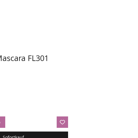
Mascara FL301
b
Sofortkauf