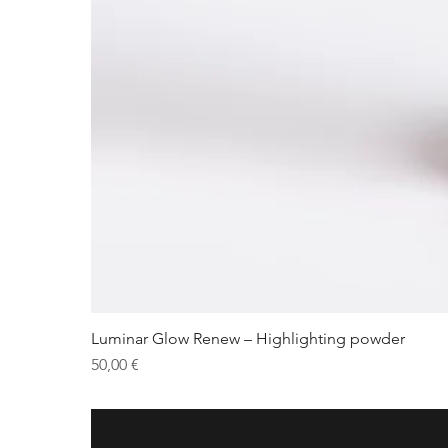
Luminar Glow Renew – Highlighting powder
Preis
50,00 €