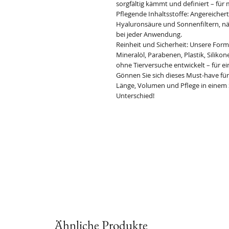
sorgfältig kämmt und definiert – fü
Pflegende Inhaltsstoffe: Angereichert
Hyaluronsäure und Sonnenfiltern, nä
bei jeder Anwendung.
Reinheit und Sicherheit: Unsere Forme
Mineralöl, Parabenen, Plastik, Silik
ohne Tierversuche entwickelt – für e
Gönnen Sie sich dieses Must-have fü
Länge, Volumen und Pflege in einem Sch
Unterschied!
Ähnliche Produkte