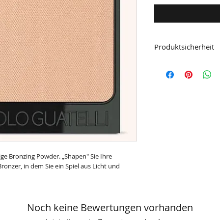
Produktsicherheit
Herstellerinformati
GPV ITALIA S.R.L.
Via Strada Padana Supe
20063 Cernusco sul Nav
TELEFONO +39 02 921
P. IVA PARTITA IVA
08448120967
https://www.gpvitalia
ige Bronzing Powder. „Shapen" Sie Ihre
nzer, in dem Sie ein Spiel aus Licht und
Noch keine Bewertungen vorhanden