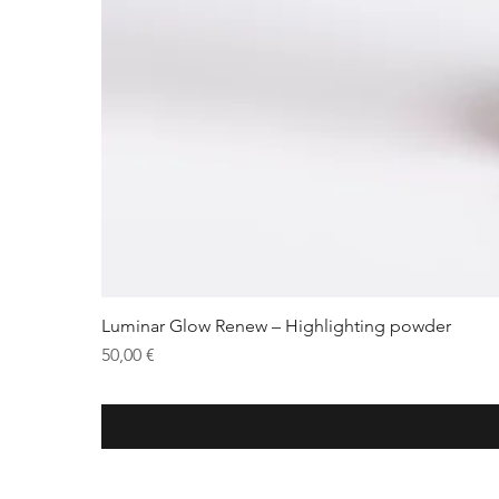
Luminar Glow Renew – Highlighting powder
Preis
50,00 €