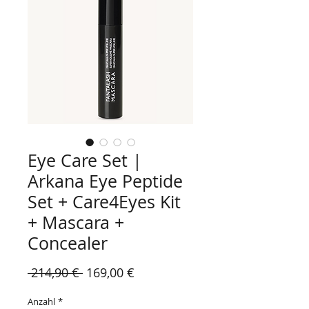
Eye Care Set |
Arkana Eye Peptide
Set + Care4Eyes Kit
+ Mascara +
Concealer
Standardpreis
Sale-
 214,90 € 
169,00 €
Preis
Anzahl
*