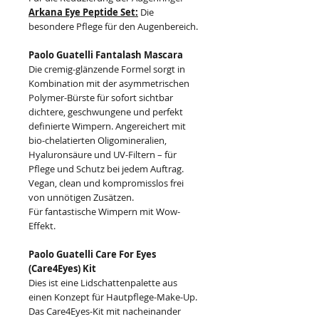
Arkana Eye Peptide Set:
Die
besondere Pflege für den Augenbereich.
Paolo Guatelli Fantalash Mascara
Die cremig-glänzende Formel sorgt in
Kombination mit der asymmetrischen
Polymer-Bürste für sofort sichtbar
dichtere, geschwungene und perfekt
definierte Wimpern. Angereichert mit
bio-chelatierten Oligomineralien,
Hyaluronsäure und UV-Filtern – für
Pflege und Schutz bei jedem Auftrag.
Vegan, clean und kompromisslos frei
von unnötigen Zusätzen.
Für fantastische Wimpern mit Wow-
Effekt.
Paolo Guatelli Care For Eyes
(Care4Eyes) Kit
Dies ist eine Lidschattenpalette aus
einen Konzept für Hautpflege-Make-Up.
Das Care4Eyes-Kit mit nacheinander